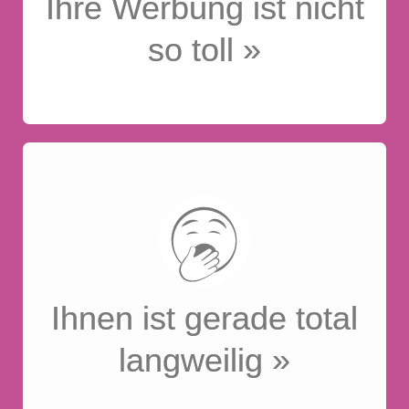
Ihre Werbung ist nicht
so toll »
Super, denn dann sind Sie
genau richtig bei uns!
Ihnen ist gerade total
UNSER ANSPRUCH
langweilig »